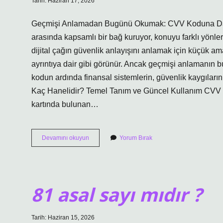
Tarih: Haziran 17, 2026
Geçmişi Anlamadan Bugünü Okumak: CVV Koduna Dair 
arasında kapsamlı bir bağ kuruyor, konuyu farklı yönler
dijital çağın güvenlik anlayışını anlamak için küçük ama e
ayrıntıya dair gibi görünür. Ancak geçmişi anlaman
kodun ardında finansal sistemlerin, güvenlik kaygılar
Kaç Hanelidir? Temel Tanım ve Güncel Kullanım CVV (C
kartında bulunan…
CVV
Devamını okuyun
Yorum Bırak
kodu
kaç
hanelidir
?
81 asal sayı mıdır ?
Tarih: Haziran 15, 2026