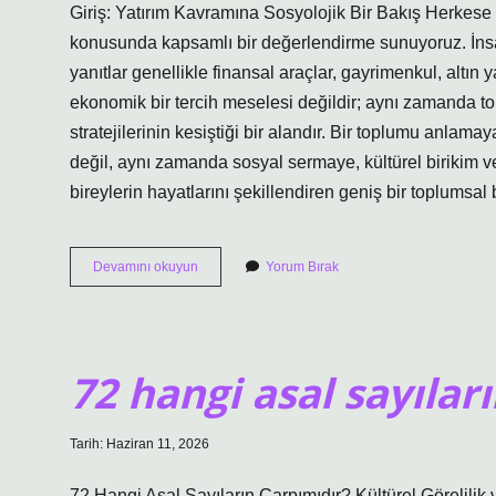
Giriş: Yatırım Kavramına Sosyolojik Bir Bakış Herkese
konusunda kapsamlı bir değerlendirme sunuyoruz. İnsan
yanıtlar genellikle finansal araçlar, gayrimenkul, altın 
ekonomik bir tercih meselesi değildir; aynı zamanda to
stratejilerinin kesiştiği bir alandır. Bir toplumu anlam
değil, aynı zamanda sosyal sermaye, kültürel birikim v
bireylerin hayatlarını şekillendiren geniş bir toplumsa
En
Devamını okuyun
Yorum Bırak
çok
kazandiran
yatırım
nedir
?
72 hangi asal sayılar
Tarih: Haziran 11, 2026
72 Hangi Asal Sayıların Çarpımıdır? Kültürel Görelili