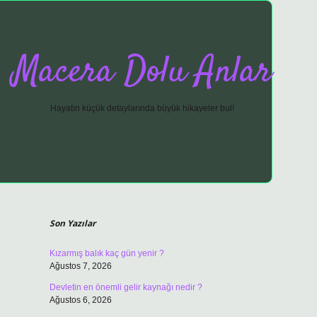
Macera Dolu Anlar
Hayatın küçük detaylarında büyük hikayeler bul!
Sidebar
vdcasino 
Son Yazılar
Kızarmış balık kaç gün yenir ?
Ağustos 7, 2026
Devletin en önemli gelir kaynağı nedir ?
Ağustos 6, 2026