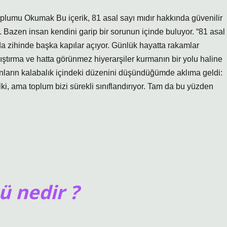
oplumu Okumak Bu içerik, 81 asal sayı mıdır hakkında güvenilir
u. Bazen insan kendini garip bir sorunun içinde buluyor. “81 asal
nda zihinde başka kapılar açıyor. Günlük hayatta rakamlar
rıştırma ve hatta görünmez hiyerarşiler kurmanın bir yolu haline
anların kalabalık içindeki düzenini düşündüğümde aklıma geldi:
belki, ama toplum bizi sürekli sınıflandırıyor. Tam da bu yüzden
ü nedir ?