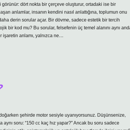
görünür: dört nokta bir çerçeve oluşturur, ortadaki ise bir
laşan anlamlar, insanın kendini nasıl anlattığına, toplumun onu
daha derin sorular açar. Bir dövme, sadece estetik bir tercih
olojik bir kod mu? Bu sorular, felsefenin üç temel alanını aynı and
bir işaretin anlamı, yalnızca ne…
?
n doğarken şehirde motor sesiyle uyanıyorsunuz. Düşünsenize,
da aynı soru: “150 cc kaç hız yapar?” Ancak bu soru sadece