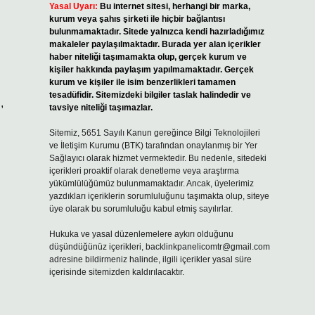
Yasal Uyarı:
Bu internet sitesi, herhangi bir marka,
kurum veya şahıs şirketi ile hiçbir bağlantısı
bulunmamaktadır. Sitede yalnızca kendi hazırladığımız
makaleler paylaşılmaktadır. Burada yer alan içerikler
haber niteliği taşımamakta olup, gerçek kurum ve
kişiler hakkında paylaşım yapılmamaktadır. Gerçek
kurum ve kişiler ile isim benzerlikleri tamamen
tesadüfidir. Sitemizdeki bilgiler taslak halindedir ve
,
tavsiye niteliği taşımazlar.
Sitemiz, 5651 Sayılı Kanun gereğince Bilgi Teknolojileri
ve İletişim Kurumu (BTK) tarafından onaylanmış bir Yer
Sağlayıcı olarak hizmet vermektedir. Bu nedenle, sitedeki
içerikleri proaktif olarak denetleme veya araştırma
yükümlülüğümüz bulunmamaktadır. Ancak, üyelerimiz
yazdıkları içeriklerin sorumluluğunu taşımakta olup, siteye
üye olarak bu sorumluluğu kabul etmiş sayılırlar.
Hukuka ve yasal düzenlemelere aykırı olduğunu
düşündüğünüz içerikleri,
backlinkpanelicomtr@gmail.com
adresine bildirmeniz halinde, ilgili içerikler yasal süre
içerisinde sitemizden kaldırılacaktır.
l