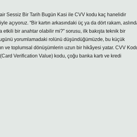
Sessiz Bir Tarih Bugün Kasi ile CVV kodu kaç hanelidir
iyle açıyoruz. “Bir kartın arkasındaki üç ya da dört rakam, aslınd
tkili bir anahtar olabilir mi?” sorusu, ilk bakışta teknik bir
ın bugünü yorumlamadaki rolünü düşündüğümüzde, bu küçük
ının ve toplumsal dönüşümlerin uzun bir hikâyesi yatar. CVV Kod
ard Verification Value) kodu, çoğu banka kartı ve kredi