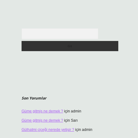
Arama
Son Yorumlar
Güme gitmiş ne demek ?
için
admin
Güme gitmiş ne demek ?
için
Sarı
Gülhatmi çiçeği nerede yetişir ?
için
admin