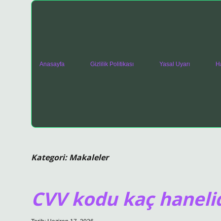
Anasayfa
Gizlilik Politikası
Yasal Uyarı
H
Kategori:
Makaleler
CVV kodu kaç hanelid