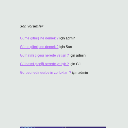
Son yorumlar
Güme gitmiş ne demek ?
için
admin
Güme gitmiş ne demek ?
için
Sarı
Gülhatmi çiçeği nerede yetişir ?
için
admin
Gülhatmi çiçeği nerede yetişir ?
için
Gül
Gurbet nedir gurbetin zorlukları ?
için
admin