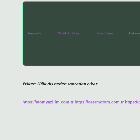
Anasayfa
Gizlilik Politikası
Yasal Uyarı
Hakkım
Etiket:
20lik diş neden sonradan çıkar
https://atomyazilim.com.tr
https://ceermotors.com.tr
https:/