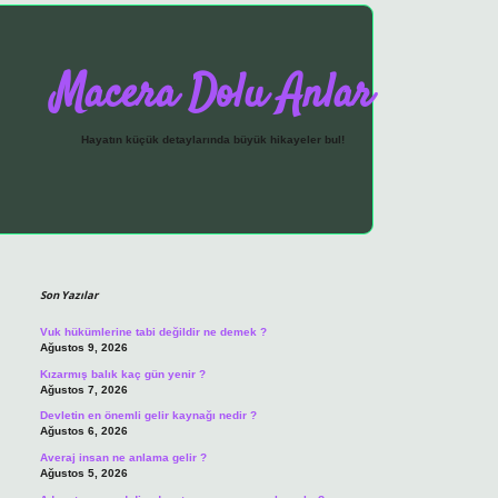
Macera Dolu Anlar
Hayatın küçük detaylarında büyük hikayeler bul!
Sidebar
vdcasino giriş
Son Yazılar
Vuk hükümlerine tabi değildir ne demek ?
Ağustos 9, 2026
Kızarmış balık kaç gün yenir ?
Ağustos 7, 2026
Devletin en önemli gelir kaynağı nedir ?
Ağustos 6, 2026
Averaj insan ne anlama gelir ?
Ağustos 5, 2026