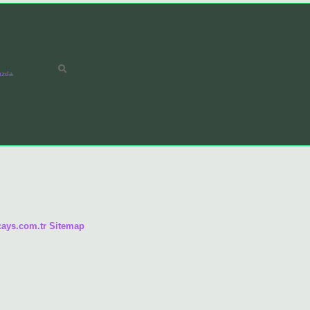
ızda
/cays.com.tr
Sitemap