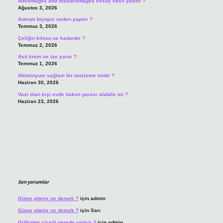
Advantages and disadvantages essay nasıl yazılır ?
Ağustos 3, 2026
Antrum biyopsi neden yapılır ?
Temmuz 3, 2026
Çeliğin kilosu ne kadardır ?
Temmuz 2, 2026
Asit krem ne işe yarar ?
Temmuz 1, 2026
Alüminyum sağlam bir malzeme midir ?
Haziran 30, 2026
Vasi olan kişi evde bakım parası alabilir mi ?
Haziran 23, 2026
Son yorumlar
Güme gitmiş ne demek ?
için
admin
Güme gitmiş ne demek ?
için
Sarı
Gülhatmi çiçeği nerede yetişir ?
için
admin