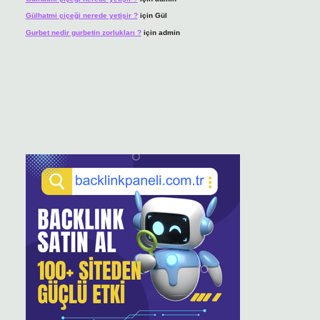
Gülhatmi çiçeği nerede yetişir ?
için
Gül
Gurbet nedir gurbetin zorlukları ?
için
admin