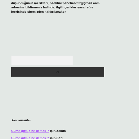
düşündüğünüz içerikleri,
backlinkpanelicomtr@gmail.com
adresine bildirmeniz halinde, ilgili içerikler yasal süre
içerisinde sitemizden kaldırılacaktır.
Arama
Son Yorumlar
Güme gitmiş ne demek ?
için
admin
Güme gitmiş ne demek ?
için
Sarı