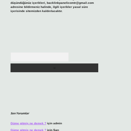
düşündüğünüz içerikleri,
backlinkpanelicomtr@gmail.com
adresine bildirmeniz halinde, ilgili içerikler yasal süre
içerisinde sitemizden kaldırılacaktır.
Arama
Son Yorumlar
Güme gitmiş ne demek ?
için
admin
Güme gitmiş ne demek ?
için
Sarı