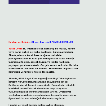
Reklam ve İletişim:
Skype: live:.cid.575569c608265c69
Yasal Uyarı:
Bu internet sitesi, herhangi bir marka, kurum
veya şahıs şirketi ile hiçbir bağlantısı bulunmamaktadır.
Sitede yalnızca kendi hazırladığımız makaleler
paylaşılmaktadır. Burada yer alan içerikler haber niteliği
taşımamakta olup, gerçek kurum ve kişiler hakkında
paylaşım yapılmamaktadır. Gerçek kurum ve kişiler ile isim
benzerlikleri tamamen tesadüfidir. Sitemizdeki bilgiler taslak
halindedir ve tavsiye niteliği taşımazlar.
Sitemiz, 5651 Sayılı Kanun gereğince Bilgi Teknolojileri ve
İletişim Kurumu (BTK) tarafından onaylanmış bir Yer
Sağlayıcı olarak hizmet vermektedir. Bu nedenle, sitedeki
içerikleri proaktif olarak denetleme veya araştırma
yükümlülüğümüz bulunmamaktadır. Ancak, üyelerimiz
yazdıkları içeriklerin sorumluluğunu taşımakta olup, siteye
üye olarak bu sorumluluğu kabul etmiş sayılırlar.
Hukuka ve yasal düzenlemelere aykırı olduğunu