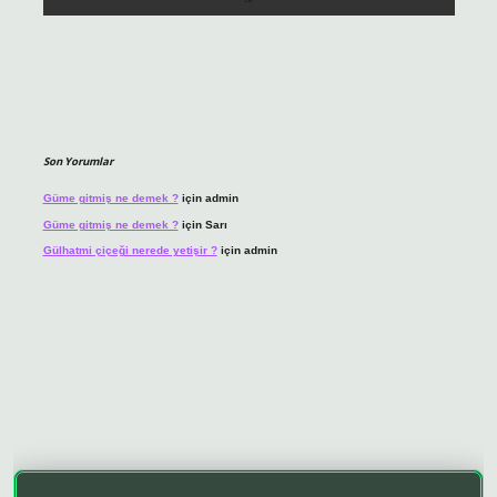
Son Yorumlar
Güme gitmiş ne demek ?
için
admin
Güme gitmiş ne demek ?
için
Sarı
Gülhatmi çiçeği nerede yetişir ?
için
admin
o giriş