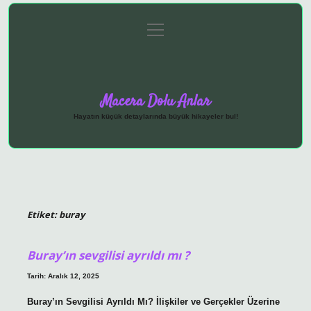
menüyü
Anasayfa
Gizlilik Politikası
Yasal Uyarı
aç
Hakkımızda
Macera Dolu Anlar
Hayatın küçük detaylarında büyük hikayeler bul!
Etiket:
buray
Buray’ın sevgilisi ayrıldı mı ?
Tarih: Aralık 12, 2025
Buray’ın Sevgilisi Ayrıldı Mı? İlişkiler ve Gerçekler Üzerine