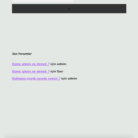
Son Yorumlar
Güme gitmiş ne demek ?
için
admin
Güme gitmiş ne demek ?
için
Sarı
Gülhatmi çiçeği nerede yetişir ?
için
admin
giriş