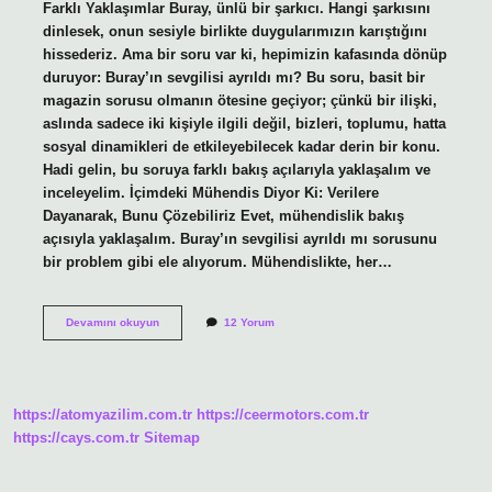
Farklı Yaklaşımlar Buray, ünlü bir şarkıcı. Hangi şarkısını
dinlesek, onun sesiyle birlikte duygularımızın karıştığını
hissederiz. Ama bir soru var ki, hepimizin kafasında dönüp
duruyor: Buray’ın sevgilisi ayrıldı mı? Bu soru, basit bir
magazin sorusu olmanın ötesine geçiyor; çünkü bir ilişki,
aslında sadece iki kişiyle ilgili değil, bizleri, toplumu, hatta
sosyal dinamikleri de etkileyebilecek kadar derin bir konu.
Hadi gelin, bu soruya farklı bakış açılarıyla yaklaşalım ve
inceleyelim. İçimdeki Mühendis Diyor Ki: Verilere
Dayanarak, Bunu Çözebiliriz Evet, mühendislik bakış
açısıyla yaklaşalım. Buray’ın sevgilisi ayrıldı mı sorusunu
bir problem gibi ele alıyorum. Mühendislikte, her…
Buray’ın
Devamını okuyun
12 Yorum
sevgilisi
ayrıldı
mı
?
https://atomyazilim.com.tr
https://ceermotors.com.tr
https://cays.com.tr
Sitemap