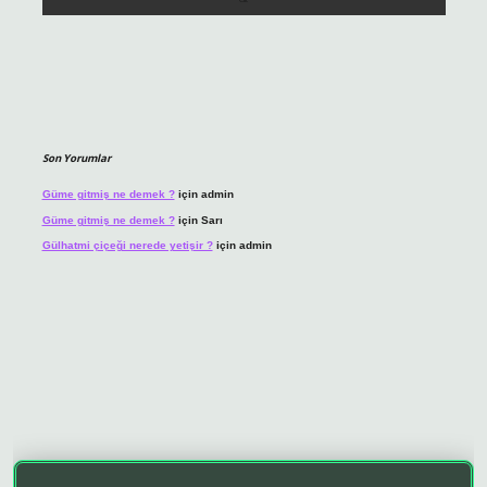
Son Yorumlar
Güme gitmiş ne demek ?
için
admin
Güme gitmiş ne demek ?
için
Sarı
Gülhatmi çiçeği nerede yetişir ?
için
admin
o giriş