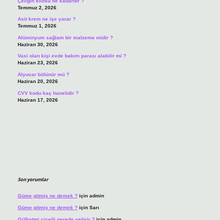
Çeliğin kilosu ne kadardır ?
Temmuz 2, 2026
Asit krem ne işe yarar ?
Temmuz 1, 2026
Alüminyum sağlam bir malzeme midir ?
Haziran 30, 2026
Vasi olan kişi evde bakım parası alabilir mi ?
Haziran 23, 2026
Alyuvar bölünür mü ?
Haziran 20, 2026
CVV kodu kaç hanelidir ?
Haziran 17, 2026
Son yorumlar
Güme gitmiş ne demek ?
için
admin
Güme gitmiş ne demek ?
için
Sarı
Gülhatmi çiçeği nerede yetişir ?
için
admin