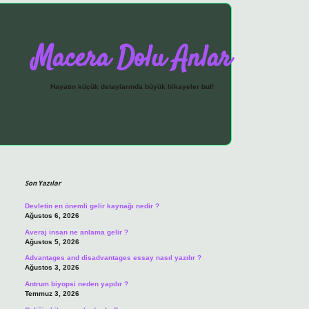
Macera Dolu Anlar
Hayatın küçük detaylarında büyük hikayeler bul!
Sidebar
vdcasino giriş
Son Yazılar
Devletin en önemli gelir kaynağı nedir ?
Ağustos 6, 2026
Averaj insan ne anlama gelir ?
Ağustos 5, 2026
Advantages and disadvantages essay nasıl yazılır ?
Ağustos 3, 2026
Antrum biyopsi neden yapılır ?
Temmuz 3, 2026