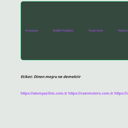
Anasayfa
Gizlilik Politikası
Yasal Uyarı
Hakkım
Etiket:
Dinen meşru ne demektir
https://atomyazilim.com.tr
https://ceermotors.com.tr
https:/