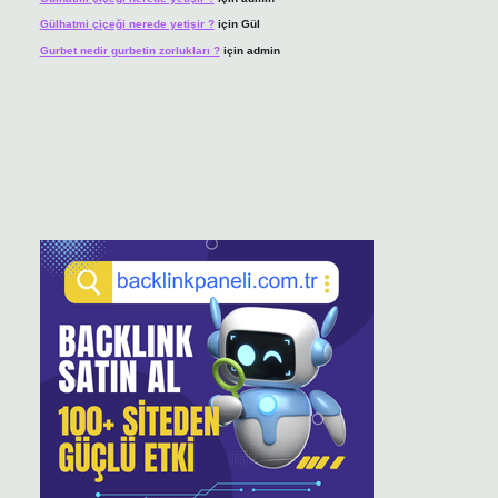
Gülhatmi çiçeği nerede yetişir ?
için
Gül
Gurbet nedir gurbetin zorlukları ?
için
admin