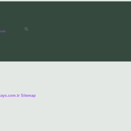
ızda
/cays.com.tr
Sitemap