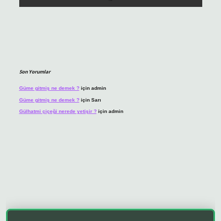
Son Yorumlar
Güme gitmiş ne demek ?
için
admin
Güme gitmiş ne demek ?
için
Sarı
Gülhatmi çiçeği nerede yetişir ?
için
admin
riş