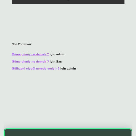
Son Yorumlar
Güme gitmiş ne demek ?
için
admin
Güme gitmiş ne demek ?
için
Sarı
Gülhatmi çiçeği nerede yetişir ?
için
admin
o giriş