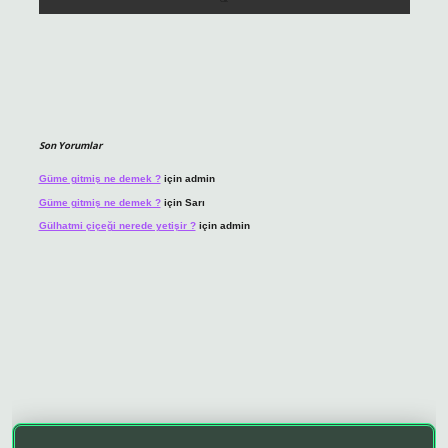
Son Yorumlar
Güme gitmiş ne demek ?
için
admin
Güme gitmiş ne demek ?
için
Sarı
Gülhatmi çiçeği nerede yetişir ?
için
admin
o giriş