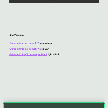
Son Yorumlar
Güme gitmiş ne demek ?
için
admin
Güme gitmiş ne demek ?
için
Sarı
Gülhatmi çiçeği nerede yetişir ?
için
admin
vdcasino giriş