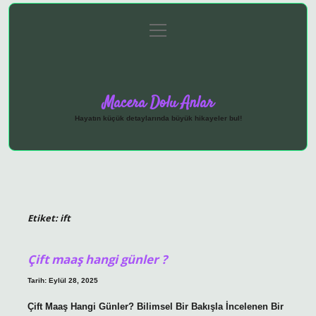
menüyü
Anasayfa
Gizlilik Politikası
Yasal Uyarı
aç
Hakkımızda
Macera Dolu Anlar
Hayatın küçük detaylarında büyük hikayeler bul!
Etiket:
ift
Çift maaş hangi günler ?
Tarih: Eylül 28, 2025
Çift Maaş Hangi Günler? Bilimsel Bir Bakışla İncelenen Bir