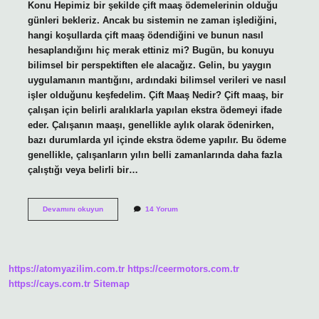
Konu Hepimiz bir şekilde çift maaş ödemelerinin olduğu
günleri bekleriz. Ancak bu sistemin ne zaman işlediğini,
hangi koşullarda çift maaş ödendiğini ve bunun nasıl
hesaplandığını hiç merak ettiniz mi? Bugün, bu konuyu
bilimsel bir perspektiften ele alacağız. Gelin, bu yaygın
uygulamanın mantığını, ardındaki bilimsel verileri ve nasıl
işler olduğunu keşfedelim. Çift Maaş Nedir? Çift maaş, bir
çalışan için belirli aralıklarla yapılan ekstra ödemeyi ifade
eder. Çalışanın maaşı, genellikle aylık olarak ödenirken,
bazı durumlarda yıl içinde ekstra ödeme yapılır. Bu ödeme
genellikle, çalışanların yılın belli zamanlarında daha fazla
çalıştığı veya belirli bir…
Çift
Devamını okuyun
14 Yorum
maaş
hangi
günler
?
https://atomyazilim.com.tr
https://ceermotors.com.tr
https://cays.com.tr
Sitemap