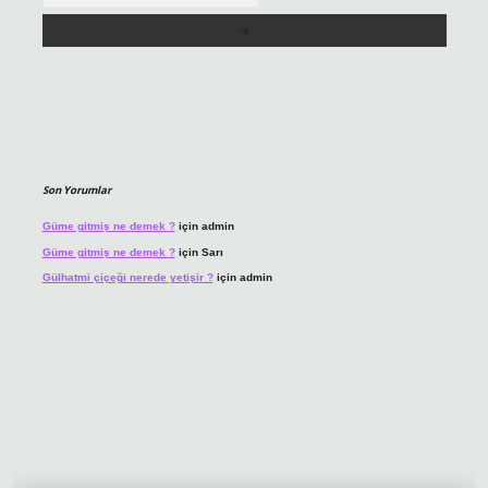
Son Yorumlar
Güme gitmiş ne demek ?
için
admin
Güme gitmiş ne demek ?
için
Sarı
Gülhatmi çiçeği nerede yetişir ?
için
admin
iriş