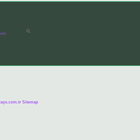
ızda
/cays.com.tr
Sitemap