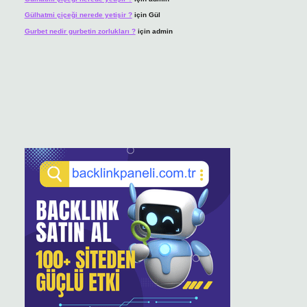
Gülhatmi çiçeği nerede yetişir ?
için
Gül
Gurbet nedir gurbetin zorlukları ?
için
admin