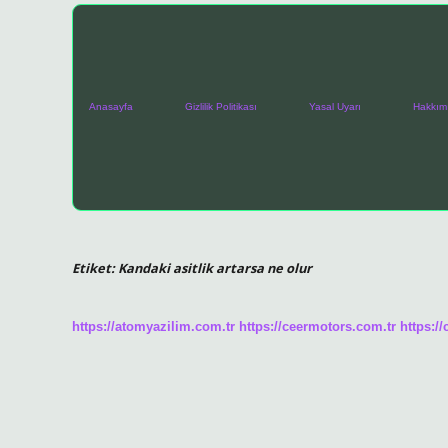
Anasayfa
Gizlilik Politikası
Yasal Uyarı
Hakkım
Etiket:
Kandaki asitlik artarsa ne olur
https://atomyazilim.com.tr
https://ceermotors.com.tr
https:/