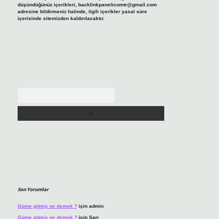
düşündüğünüz içerikleri,
backlinkpanelicomtr@gmail.com
adresine bildirmeniz halinde, ilgili içerikler yasal süre
içerisinde sitemizden kaldırılacaktır.
Arama
Son Yorumlar
Güme gitmiş ne demek ?
için
admin
Güme gitmiş ne demek ?
için
Sarı