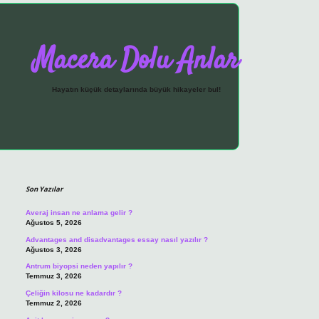
Macera Dolu Anlar
Hayatın küçük detaylarında büyük hikayeler bul!
Sidebar
vdcasino giriş
Son Yazılar
Averaj insan ne anlama gelir ?
Ağustos 5, 2026
Advantages and disadvantages essay nasıl yazılır ?
Ağustos 3, 2026
Antrum biyopsi neden yapılır ?
Temmuz 3, 2026
Çeliğin kilosu ne kadardır ?
Temmuz 2, 2026