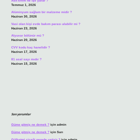
Asit krem ne işe yarar ?
Temmuz 1, 2026
Alüminyum sağlam bir malzeme midir ?
Haziran 30, 2026
Vasi olan kişi evde bakım parası alabilir mi ?
Haziran 23, 2026
Alyuvar bölünür mü ?
Haziran 20, 2026
CVV kodu kaç hanelidir ?
Haziran 17, 2026
81 asal sayı mıdır ?
Haziran 15, 2026
Son yorumlar
Güme gitmiş ne demek ?
için
admin
Güme gitmiş ne demek ?
için
Sarı
Gülhatmi çiçeği nerede yetişir ?
için
admin