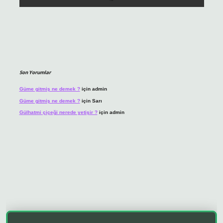
Son Yorumlar
Güme gitmiş ne demek ?
için
admin
Güme gitmiş ne demek ?
için
Sarı
Gülhatmi çiçeği nerede yetişir ?
için
admin
o giriş