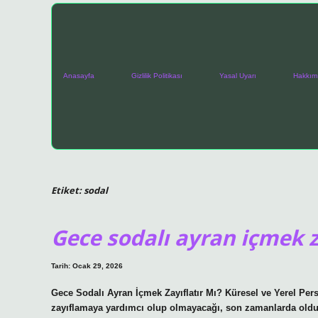
Anasayfa
Gizlilik Politikası
Yasal Uyarı
Hakkım
Etiket:
sodal
Gece sodalı ayran içmek za
Tarih: Ocak 29, 2026
Gece Sodalı Ayran İçmek Zayıflatır Mı? Küresel ve Yerel Per
zayıflamaya yardımcı olup olmayacağı, son zamanlarda olduk