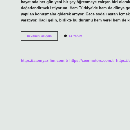
hayatında her gün yeni bir şey öğrenmeye çalışan biri olara
değerlendirmek istiyorum. Hem Türkiye’de hem de dünya geneli
yapılan konuşmalar giderek artıyor. Gece sodalı ayran içmek 
yaratıyor. Hadi gelin, birlikte bu durumu hem yerel hem de 
Gece
Devamını okuyun
14 Yorum
sodalı
ayran
içmek
zayıflatır
mı
https://atomyazilim.com.tr
https://ceermotors.com.tr
https:/
?