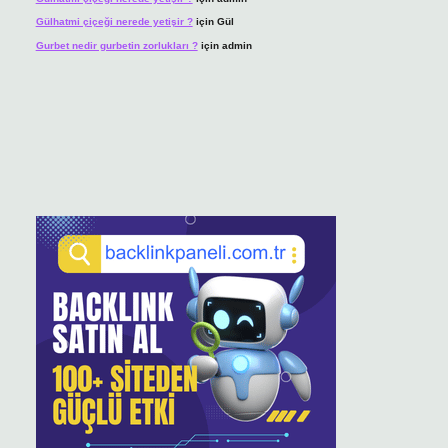
Gülhatmi çiçeği nerede yetişir ?
için
Gül
Gurbet nedir gurbetin zorlukları ?
için
admin