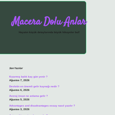
Macera Dolu Anlar
Hayatın küçük detaylarında büyük hikayeler bul!
Sidebar
vdcasino giriş
Son Yazılar
Kızarmış balık kaç gün yenir ?
Ağustos 7, 2026
Devletin en önemli gelir kaynağı nedir ?
Ağustos 6, 2026
Averaj insan ne anlama gelir ?
Ağustos 5, 2026
Advantages and disadvantages essay nasıl yazılır ?
Ağustos 3, 2026