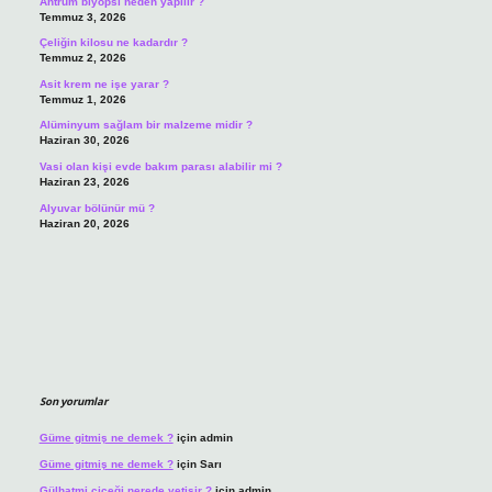
Antrum biyopsi neden yapılır ?
Temmuz 3, 2026
Çeliğin kilosu ne kadardır ?
Temmuz 2, 2026
Asit krem ne işe yarar ?
Temmuz 1, 2026
Alüminyum sağlam bir malzeme midir ?
Haziran 30, 2026
Vasi olan kişi evde bakım parası alabilir mi ?
Haziran 23, 2026
Alyuvar bölünür mü ?
Haziran 20, 2026
Son yorumlar
Güme gitmiş ne demek ?
için
admin
Güme gitmiş ne demek ?
için
Sarı
Gülhatmi çiçeği nerede yetişir ?
için
admin