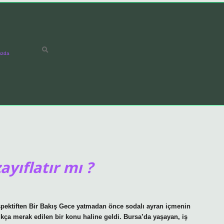
ızda
yıflatır mı ?
spektiften Bir Bakış Gece yatmadan önce sodalı ayran içmenin
ça merak edilen bir konu haline geldi. Bursa’da yaşayan, iş