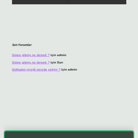
Son Yorumlar
Güme gitmiş ne demek ?
için
admin
Güme gitmiş ne demek ?
için
Sarı
Gülhatmi çiçeği nerede yetişir ?
için
admin
no giriş