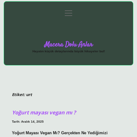
menüyü
Anasayfa
Gizlilik Politikası
Yasal Uyarı
aç
Hakkımızda
Macera Dolu Anlar
Hayatın küçük detaylarında büyük hikayeler bul!
Etiket:
urt
Yoğurt mayası vegan mı ?
Tarih: Aralık 14, 2025
Yoğurt Mayası Vegan Mı? Gerçekten Ne Yediğimizi