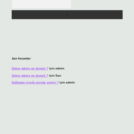
Arama
Son Yorumlar
Güme gitmiş ne demek ?
için
admin
Güme gitmiş ne demek ?
için
Sarı
Gülhatmi çiçeği nerede yetişir ?
için
admin