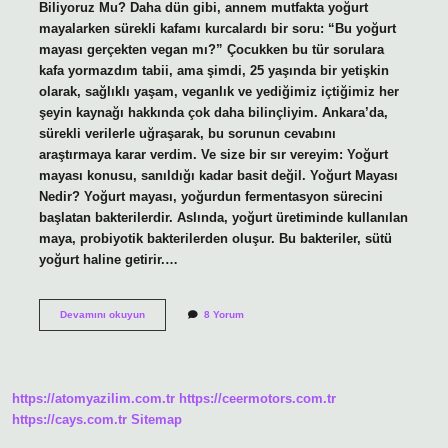
Biliyoruz Mu? Daha dün gibi, annem mutfakta yoğurt
mayalarken sürekli kafamı kurcalardı bir soru: “Bu yoğurt
mayası gerçekten vegan mı?” Çocukken bu tür sorulara
kafa yormazdım tabii, ama şimdi, 25 yaşında bir yetişkin
olarak, sağlıklı yaşam, veganlık ve yediğimiz içtiğimiz her
şeyin kaynağı hakkında çok daha bilinçliyim. Ankara’da,
sürekli verilerle uğraşarak, bu sorunun cevabını
araştırmaya karar verdim. Ve size bir sır vereyim: Yoğurt
mayası konusu, sanıldığı kadar basit değil. Yoğurt Mayası
Nedir? Yoğurt mayası, yoğurdun fermentasyon sürecini
başlatan bakterilerdir. Aslında, yoğurt üretiminde kullanılan
maya, probiyotik bakterilerden oluşur. Bu bakteriler, sütü
yoğurt haline getirir.…
Yoğurt
Devamını okuyun
8 Yorum
mayası
vegan
mı
?
https://atomyazilim.com.tr
https://ceermotors.com.tr
https://cays.com.tr
Sitemap