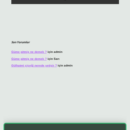
Son Yorumlar
Güme gitmiş ne demek ?
için
admin
Güme gitmiş ne demek ?
için
Sarı
Gülhatmi çiçeği nerede yetişir ?
için
admin
no giriş