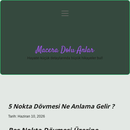
menüyü
Anasayfa
Gizlilik Politikası
Yasal Uyarı
aç
Hakkımızda
Macera Dolu Anlar
Hayatın küçük detaylarında büyük hikayeler bul!
5 Nokta Dövmesi Ne Anlama Gelir ?
Tarih: Haziran 10, 2026