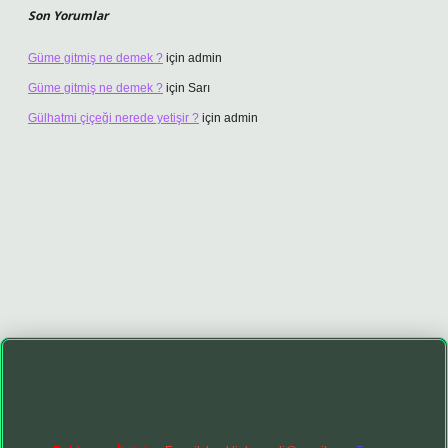
Son Yorumlar
Güme gitmiş ne demek ?
için
admin
Güme gitmiş ne demek ?
için
Sarı
Gülhatmi çiçeği nerede yetişir ?
için
admin
ş