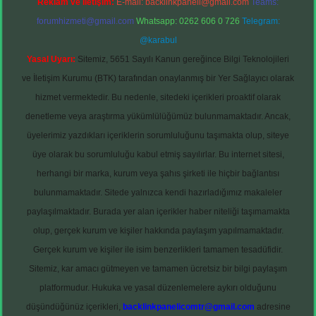
Reklam ve İletişim:
E-mail:
backlinkpaneli@gmail.com
Teams:
forumhizmeti@gmail.com
Whatsapp: 0262 606 0 726
Telegram:
@karabul
Yasal Uyarı:
Sitemiz, 5651 Sayılı Kanun gereğince Bilgi Teknolojileri
ve İletişim Kurumu (BTK) tarafından onaylanmış bir Yer Sağlayıcı olarak
hizmet vermektedir. Bu nedenle, sitedeki içerikleri proaktif olarak
denetleme veya araştırma yükümlülüğümüz bulunmamaktadır. Ancak,
üyelerimiz yazdıkları içeriklerin sorumluluğunu taşımakta olup, siteye
üye olarak bu sorumluluğu kabul etmiş sayılırlar. Bu internet sitesi,
herhangi bir marka, kurum veya şahıs şirketi ile hiçbir bağlantısı
bulunmamaktadır. Sitede yalnızca kendi hazırladığımız makaleler
paylaşılmaktadır. Burada yer alan içerikler haber niteliği taşımamakta
olup, gerçek kurum ve kişiler hakkında paylaşım yapılmamaktadır.
Gerçek kurum ve kişiler ile isim benzerlikleri tamamen tesadüfidir.
Sitemiz, kar amacı gütmeyen ve tamamen ücretsiz bir bilgi paylaşım
platformudur. Hukuka ve yasal düzenlemelere aykırı olduğunu
düşündüğünüz içerikleri,
backlinkpanelicomtr@gmail.com
adresine