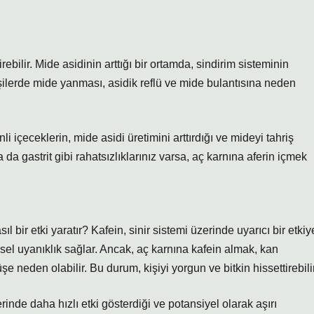
bilir. Mide asidinin arttığı bir ortamda, sindirim sisteminin
işilerde mide yanması, asidik reflü ve mide bulantısına neden
i içeceklerin, mide asidi üretimini arttırdığı ve mideyi tahriş
a gastrit gibi rahatsızlıklarınız varsa, aç karnına aferin içmek
 bir etki yaratır? Kafein, sinir sistemi üzerinde uyarıcı bir etkiy
nsel uyanıklık sağlar. Ancak, aç karnına kafein almak, kan
e neden olabilir. Bu durum, kişiyi yorgun ve bitkin hissettirebilir
rinde daha hızlı etki gösterdiği ve potansiyel olarak aşırı