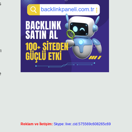
s
ı
e
Reklam ve İletişim:
Skype: live:.cid.575569c608265c69