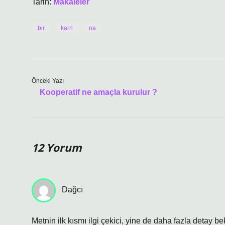
Tarih:
Makaleler
bir
karn
na
Önceki Yazı
Kooperatif ne amaçla kurulur ?
12 Yorum
Dağcı
Metnin ilk kısmı ilgi çekici, yine de daha fazla detay 