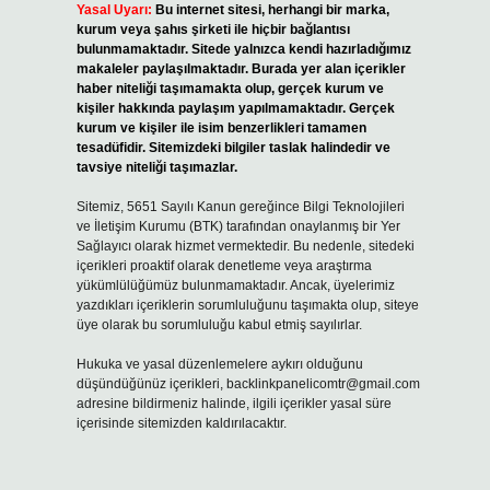
Yasal Uyarı:
Bu internet sitesi, herhangi bir marka,
kurum veya şahıs şirketi ile hiçbir bağlantısı
bulunmamaktadır. Sitede yalnızca kendi hazırladığımız
makaleler paylaşılmaktadır. Burada yer alan içerikler
haber niteliği taşımamakta olup, gerçek kurum ve
kişiler hakkında paylaşım yapılmamaktadır. Gerçek
kurum ve kişiler ile isim benzerlikleri tamamen
tesadüfidir. Sitemizdeki bilgiler taslak halindedir ve
tavsiye niteliği taşımazlar.
Sitemiz, 5651 Sayılı Kanun gereğince Bilgi Teknolojileri
ve İletişim Kurumu (BTK) tarafından onaylanmış bir Yer
Sağlayıcı olarak hizmet vermektedir. Bu nedenle, sitedeki
içerikleri proaktif olarak denetleme veya araştırma
yükümlülüğümüz bulunmamaktadır. Ancak, üyelerimiz
yazdıkları içeriklerin sorumluluğunu taşımakta olup, siteye
üye olarak bu sorumluluğu kabul etmiş sayılırlar.
Hukuka ve yasal düzenlemelere aykırı olduğunu
düşündüğünüz içerikleri,
backlinkpanelicomtr@gmail.com
adresine bildirmeniz halinde, ilgili içerikler yasal süre
içerisinde sitemizden kaldırılacaktır.