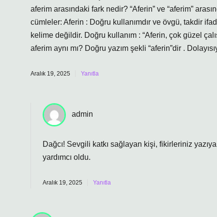
aferim arasındaki fark nedir? “Aferin” ve “aferim” arasın
cümleler: Aferin : Doğru kullanımdır ve övgü, takdir ifad
kelime değildir. Doğru kullanım : “Aferin, çok güzel çalışt
aferim aynı mı? Doğru yazım şekli “aferin”dir . Dolayısıyl
Aralık 19, 2025
Yanıtla
admin
Dağcı!
Sevgili katkı sağlayan kişi, fikirleriniz yaz
yardımcı oldu.
Aralık 19, 2025
Yanıtla