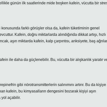
llikle günün ilk saatlerinde mide boşken kafein, vücutta bir stre
ri konusunda farklı görüşler olsa da, kafein tüketiminin genel
cuttur. Kafein, doğru miktarlarda alındığında dikkat artışı, hızlı
ncak, aşırı miktarda kafein, kalp çarpıntısı, anksiyete, baş ağrılar
ein ile daha da güçlenebilir. Bu, vücutta bir alışkanlık yaratır v
inefrin gibi nörotransmitterlerin salınımını artırır. Bu da kişiye
ınan kafein, bu kimyasalların dengesini bozarak kişiyi aşırı
yol açabilir.