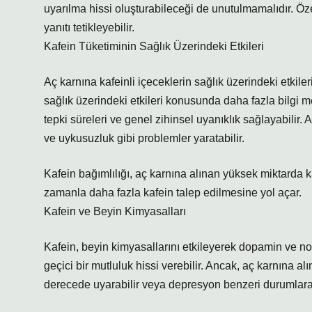
uyarılma hissi oluşturabileceği de unutulmamalıdır. Öze
yanıtı tetikleyebilir.
Kafein Tüketiminin Sağlık Üzerindeki Etkileri
Aç karnına kafeinli içeceklerin sağlık üzerindeki etkile
sağlık üzerindeki etkileri konusunda daha fazla bilgi mev
tepki süreleri ve genel zihinsel uyanıklık sağlayabilir. A
ve uykusuzluk gibi problemler yaratabilir.
Kafein bağımlılığı, aç karnına alınan yüksek miktarda kaf
zamanla daha fazla kafein talep edilmesine yol açar.
Kafein ve Beyin Kimyasalları
Kafein, beyin kimyasallarını etkileyerek dopamin ve norep
geçici bir mutluluk hissi verebilir. Ancak, aç karnına al
derecede uyarabilir veya depresyon benzeri durumlara 