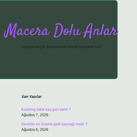
Macera Dolu Anlar
Hayatın küçük detaylarında büyük hikayeler bul!
Sidebar
vdcasino giriş
Son Yazılar
Kızarmış balık kaç gün yenir ?
Ağustos 7, 2026
Devletin en önemli gelir kaynağı nedir ?
Ağustos 6, 2026