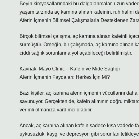
Beyin kimyasallarındaki bu dalgalanmalar, uzun vadede z
yaşam tarzında aç karnına alınan kafeinin, ruh halini 
Aferin İçmenin Bilimsel Çalışmalarla Desteklenen Zara
Birçok bilimsel çalışma, aç karnına alınan kafeinli içe
sürmüştür. Örneğin, bir çalışmada, aç karnına alınan kaf
ciddi sağlık sorunlarına yol açabileceği belirtilmiştir.
Kaynak: Mayo Clinic – Kafein ve Mide Sağlığı
Aferin İçmenin Faydaları: Herkes İçin Mi?
Bazı kişiler, aç karnına aferin içmenin vücutlarını daha e
savunuyor. Gerçekten de, kafein alımının doğru miktarda
verimli olmanıza yardımcı olabilir.
Ancak, aç karnına alınan kafein sadece kısa vadede fay
uykusuzluk, kaygı ve depresyon gibi sorunları tetikleyeb