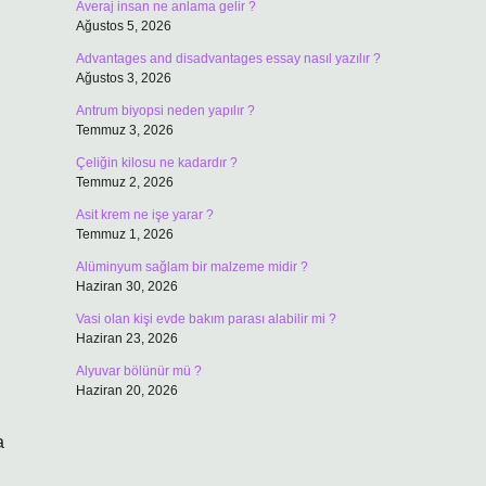
Averaj insan ne anlama gelir ?
Ağustos 5, 2026
Advantages and disadvantages essay nasıl yazılır ?
Ağustos 3, 2026
Antrum biyopsi neden yapılır ?
Temmuz 3, 2026
Çeliğin kilosu ne kadardır ?
Temmuz 2, 2026
Asit krem ne işe yarar ?
Temmuz 1, 2026
Alüminyum sağlam bir malzeme midir ?
Haziran 30, 2026
Vasi olan kişi evde bakım parası alabilir mi ?
Haziran 23, 2026
Alyuvar bölünür mü ?
Haziran 20, 2026
a