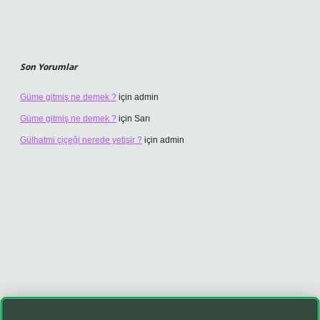
Son Yorumlar
Güme gitmiş ne demek ?
için
admin
Güme gitmiş ne demek ?
için
Sarı
Gülhatmi çiçeği nerede yetişir ?
için
admin
sino giriş