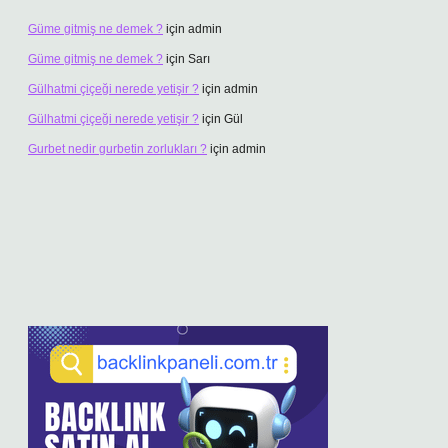
Güme gitmiş ne demek ?
için
admin
Güme gitmiş ne demek ?
için
Sarı
Gülhatmi çiçeği nerede yetişir ?
için
admin
Gülhatmi çiçeği nerede yetişir ?
için
Gül
Gurbet nedir gurbetin zorlukları ?
için
admin