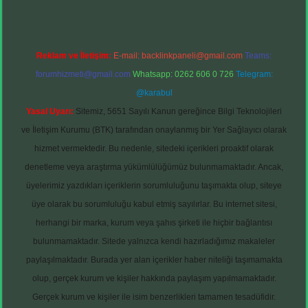
Reklam ve İletişim:
E-mail:
backlinkpaneli@gmail.com
Teams:
forumhizmeti@gmail.com
Whatsapp: 0262 606 0 726
Telegram:
@karabul
Yasal Uyarı:
Sitemiz, 5651 Sayılı Kanun gereğince Bilgi Teknolojileri
ve İletişim Kurumu (BTK) tarafından onaylanmış bir Yer Sağlayıcı olarak
hizmet vermektedir. Bu nedenle, sitedeki içerikleri proaktif olarak
denetleme veya araştırma yükümlülüğümüz bulunmamaktadır. Ancak,
üyelerimiz yazdıkları içeriklerin sorumluluğunu taşımakta olup, siteye
üye olarak bu sorumluluğu kabul etmiş sayılırlar. Bu internet sitesi,
herhangi bir marka, kurum veya şahıs şirketi ile hiçbir bağlantısı
bulunmamaktadır. Sitede yalnızca kendi hazırladığımız makaleler
paylaşılmaktadır. Burada yer alan içerikler haber niteliği taşımamakta
olup, gerçek kurum ve kişiler hakkında paylaşım yapılmamaktadır.
Gerçek kurum ve kişiler ile isim benzerlikleri tamamen tesadüfidir.