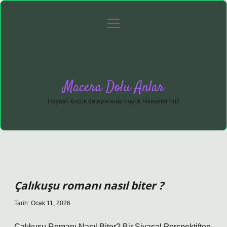
menüyü
Anasayfa
Gizlilik Politikası
Yasal Uyarı
aç
Hakkımızda
Macera Dolu Anlar
Hayatın küçük detaylarında büyük hikayeler bul!
Çalıkuşu romanı nasıl biter ?
Tarih: Ocak 11, 2026
Çalıkuşu Romanı Nasıl Biter? Bir Siyasal Perspektiften