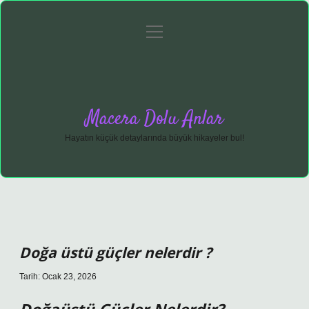
menüyü
Anasayfa
Gizlilik Politikası
Yasal Uyarı
aç
Hakkımızda
Macera Dolu Anlar
Hayatın küçük detaylarında büyük hikayeler bul!
Doğa üstü güçler nelerdir ?
Tarih: Ocak 23, 2026