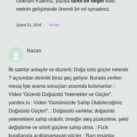
Gökhan! Katkınız, yazıya
farklı bir değer
kattı;
metnin gelişiminde
önemli bir rol
oynadınız.
Şubat 22, 2026
Yanıtla
Nazan
İlk satırlar anlaşılır ve düzenli; Doğa üstü güçler nelerdir
? açısından derinlik biraz geç geliyor. Burada verilen
mesaj İşte arama sonuçları arasında bulunanlar: :
Video “Gizemli Doğaüstü Yetenekler ve Güçler”.
yandex.ru : Video “Günümüzde Sahip Olabileceğiniz
Doğaüstü Güçler!”. : Doğaüstü varlıklar, doğaüstü
yeteneklere sahip olabilir, örneğin ateş püskürtme, şekil
değiştirme ve sihirli güçlere sahip olma. : Fizik
kurallarıyla açıklanamayan güçler. : Bazı insanlar,