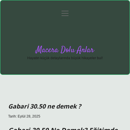
menüyü
Anasayfa
Gizlilik Politikası
Yasal Uyarı
aç
Hakkımızda
Macera Dolu Anlar
Hayatın küçük detaylarında büyük hikayeler bul!
Gabari 30.50 ne demek ?
Tarih: Eylül 28, 2025