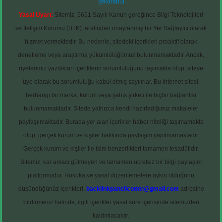
@karabul
Yasal Uyarı:
Sitemiz, 5651 Sayılı Kanun gereğince Bilgi Teknolojileri
ve İletişim Kurumu (BTK) tarafından onaylanmış bir Yer Sağlayıcı olarak
hizmet vermektedir. Bu nedenle, sitedeki içerikleri proaktif olarak
denetleme veya araştırma yükümlülüğümüz bulunmamaktadır. Ancak,
üyelerimiz yazdıkları içeriklerin sorumluluğunu taşımakta olup, siteye
üye olarak bu sorumluluğu kabul etmiş sayılırlar. Bu internet sitesi,
herhangi bir marka, kurum veya şahıs şirketi ile hiçbir bağlantısı
bulunmamaktadır. Sitede yalnızca kendi hazırladığımız makaleler
paylaşılmaktadır. Burada yer alan içerikler haber niteliği taşımamakta
olup, gerçek kurum ve kişiler hakkında paylaşım yapılmamaktadır.
Gerçek kurum ve kişiler ile isim benzerlikleri tamamen tesadüfidir.
Sitemiz, kar amacı gütmeyen ve tamamen ücretsiz bir bilgi paylaşım
platformudur. Hukuka ve yasal düzenlemelere aykırı olduğunu
düşündüğünüz içerikleri,
backlinkpanelicomtr@gmail.com
adresine
bildirmeniz halinde, ilgili içerikler yasal süre içerisinde sitemizden
kaldırılacaktır.