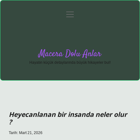
menüyü
Anasayfa
Gizlilik Politikası
Yasal Uyarı
aç
Hakkımızda
Macera Dolu Anlar
Hayatın küçük detaylarında büyük hikayeler bul!
Heyecanlanan bir insanda neler olur
?
Tarih: Mart 21, 2026