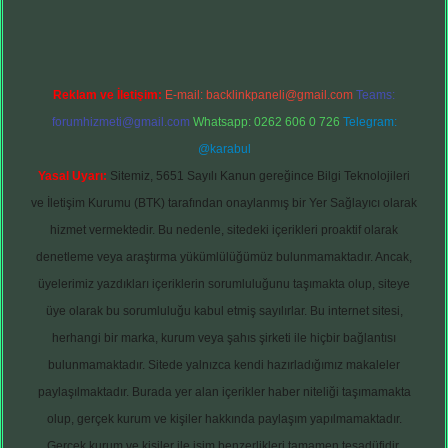
Reklam ve İletişim:
E-mail:
backlinkpaneli@gmail.com
Teams:
forumhizmeti@gmail.com
Whatsapp: 0262 606 0 726
Telegram:
@karabul
Yasal Uyarı:
Sitemiz, 5651 Sayılı Kanun gereğince Bilgi Teknolojileri
ve İletişim Kurumu (BTK) tarafından onaylanmış bir Yer Sağlayıcı olarak
hizmet vermektedir. Bu nedenle, sitedeki içerikleri proaktif olarak
denetleme veya araştırma yükümlülüğümüz bulunmamaktadır. Ancak,
üyelerimiz yazdıkları içeriklerin sorumluluğunu taşımakta olup, siteye
üye olarak bu sorumluluğu kabul etmiş sayılırlar. Bu internet sitesi,
herhangi bir marka, kurum veya şahıs şirketi ile hiçbir bağlantısı
bulunmamaktadır. Sitede yalnızca kendi hazırladığımız makaleler
paylaşılmaktadır. Burada yer alan içerikler haber niteliği taşımamakta
olup, gerçek kurum ve kişiler hakkında paylaşım yapılmamaktadır.
Gerçek kurum ve kişiler ile isim benzerlikleri tamamen tesadüfidir.