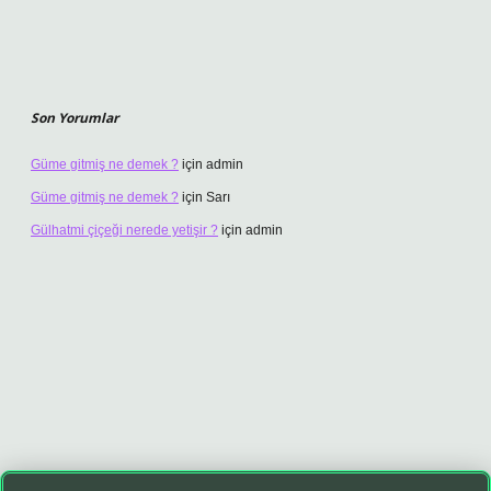
Son Yorumlar
Güme gitmiş ne demek ?
için
admin
Güme gitmiş ne demek ?
için
Sarı
Gülhatmi çiçeği nerede yetişir ?
için
admin
sino giriş