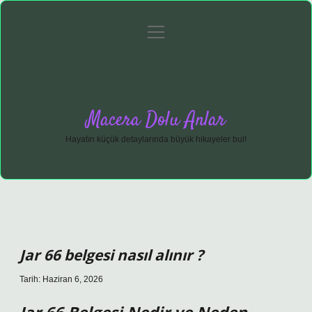
menüyü
Anasayfa
Gizlilik Politikası
Yasal Uyarı
aç
Hakkımızda
Macera Dolu Anlar
Hayatın küçük detaylarında büyük hikayeler bul!
Jar 66 belgesi nasıl alınır ?
Tarih: Haziran 6, 2026