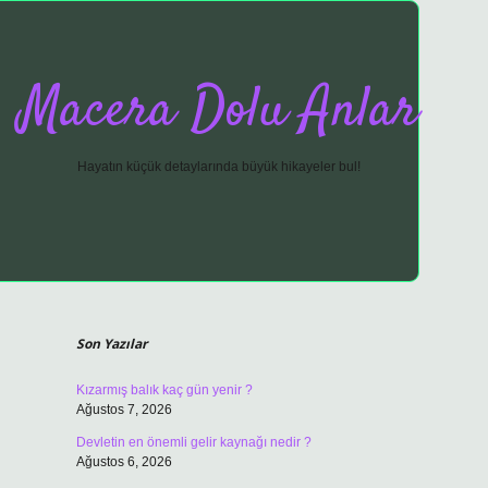
Macera Dolu Anlar
Hayatın küçük detaylarında büyük hikayeler bul!
Sidebar
vdcasino giriş
Son Yazılar
Kızarmış balık kaç gün yenir ?
Ağustos 7, 2026
Devletin en önemli gelir kaynağı nedir ?
Ağustos 6, 2026