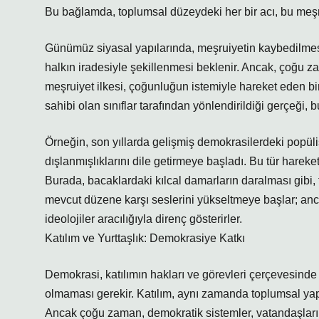
Bu bağlamda, toplumsal düzeydeki her bir acı, bu meşruiy
Günümüz siyasal yapılarında, meşruiyetin kaybedilmesi, 
halkın iradesiyle şekillenmesi beklenir. Ancak, çoğu za
meşruiyet ilkesi, çoğunluğun istemiyle hareket eden bi
sahibi olan sınıflar tarafından yönlendirildiği gerçeği,
Örneğin, son yıllarda gelişmiş demokrasilerdeki popülist
dışlanmışlıklarını dile getirmeye başladı. Bu tür hareketl
Burada, bacaklardaki kılcal damarların daralması gibi, t
mevcut düzene karşı seslerini yükseltmeye başlar; anca
ideolojiler aracılığıyla direnç gösterirler.
Katılım ve Yurttaşlık: Demokrasiye Katkı
Demokrasi, katılımın hakları ve görevleri çerçevesinde 
olmaması gerekir. Katılım, aynı zamanda toplumsal yapın
Ancak çoğu zaman, demokratik sistemler, vatandaşlarını