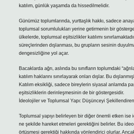
katılım, günlük yaşamda da hissedilmelidir.
Günümüz toplumlarında, yurttaşlık hakkı, sadece anaya
toplumsal sorumlulukları yerine getirmenin bir gösterg
ülkelerde, toplumsal eşitsizlikler katılımı sınırlamakta
süreçlerinden dışlanması, bu grupların sesinin duyulm
dengesizliğine yol açar.
Bacaklarda ağrı, aslında bu sınıfların toplumdaki “ağrıla
katılım haklarını sınırlayarak onları dışlar. Bu dışlanmı
Katılım eksikliği, sadece bireylerin siyasal anlamda p
eşitsizliklerin derinleşmesinin de bir göstergesidir.
İdeolojiler ve Toplumsal Yapı: Düşünceyi Şekillendire
Toplumsal yapıyı belirleyen bir diğer önemli etken ise ide
ne şekilde hareket etmeleri gerektiğini belirler. Bu ideo
örtüşmesi gerektiği hakkında yönlendirici olurlar. Anca