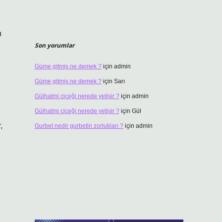
n
Son yorumlar
Güme gitmiş ne demek ?
için
admin
Güme gitmiş ne demek ?
için
Sarı
Gülhatmi çiçeği nerede yetişir ?
için
admin
Gülhatmi çiçeği nerede yetişir ?
için
Gül
,
Gurbet nedir gurbetin zorlukları ?
için
admin