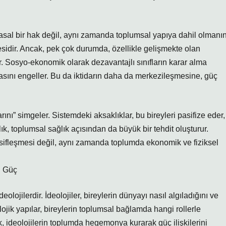
sal bir hak değil, aynı zamanda toplumsal yapıya dahil olmanın
esidir. Ancak, pek çok durumda, özellikle gelişmekte olan
dır. Sosyo-ekonomik olarak dezavantajlı sınıfların karar alma
asını engeller. Bu da iktidarın daha da merkezileşmesine, güç
rını” simgeler. Sistemdeki aksaklıklar, bu bireyleri pasifize eder,
şlık, toplumsal sağlık açısından da büyük bir tehdit oluşturur.
asifleşmesi değil, aynı zamanda toplumda ekonomik ve fiziksel
n Güç
olojilerdir. İdeolojiler, bireylerin dünyayı nasıl algıladığını ve
lojik yapılar, bireylerin toplumsal bağlamda hangi rollerle
k, ideolojilerin toplumda hegemonya kurarak güç ilişkilerini