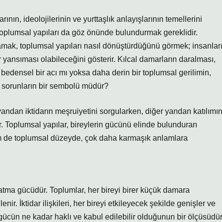
rının, ideolojilerinin ve yurttaşlık anlayışlarının temellerini
n toplumsal yapıları da göz önünde bulundurmak gereklidir.
anlamak, toplumsal yapıları nasıl dönüştürdüğünü görmek; insanlar
er yansıması olabileceğini gösterir. Kılcal damarların daralması,
 bedensel bir acı mı yoksa daha derin bir toplumsal gerilimin,
al sorunların bir sembolü müdür?
yandan iktidarın meşruiyetini sorgularken, diğer yandan katılımı
er. Toplumsal yapılar, bireylerin gücünü elinde bulunduran
em de toplumsal düzeyde, çok daha karmaşık anlamlara
ratma gücüdür. Toplumlar, her bireyi birer küçük damara
ir. İktidar ilişkileri, her bireyi etkileyecek şekilde genişler ve
gücün ne kadar haklı ve kabul edilebilir olduğunun bir ölçüsüdür