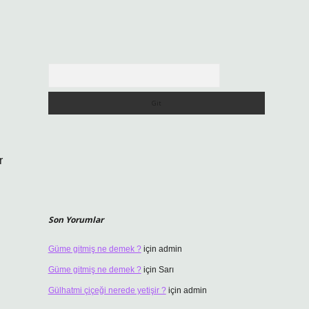
Arama
r
Son Yorumlar
Güme gitmiş ne demek ?
için
admin
Güme gitmiş ne demek ?
için
Sarı
Gülhatmi çiçeği nerede yetişir ?
için
admin