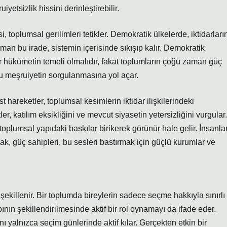
etsizlik hissini derinleştirebilir.
toplumsal gerilimleri tetikler. Demokratik ülkelerde, iktidarları
man bu irade, sistemin içerisinde sıkışıp kalır. Demokratik
r hükümetin temeli olmalıdır, fakat toplumların çoğu zaman güç
 bu meşruiyetin sorgulanmasına yol açar.
 hareketler, toplumsal kesimlerin iktidar ilişkilerindeki
er, katılım eksikliğini ve mevcut siyasetin yetersizliğini vurgular.
oplumsal yapıdaki baskılar birikerek görünür hale gelir. İnsanlar
k, güç sahipleri, bu sesleri bastırmak için güçlü kurumlar ve
şekillenir. Bir toplumda bireylerin sadece seçme hakkıyla sınırlı
ın şekillendirilmesinde aktif bir rol oynamayı da ifade eder.
 yalnızca seçim günlerinde aktif kılar. Gerçekten etkin bir