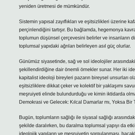
yeniden üretmesi de mümkündür.
Sistemin yapısal zayıflıkları ve eşitsizlikleri üzerine kaf
perçinlendiğini tartışır. Bu bağlamda, hegemonya kavram
toplumun düşünsel çerçevesini belirler ve insanların düny
toplumsal yapıdaki ağrıları belirleyen asıl güç olurlar.
Günümüz siyasetinde, sağ ve sol ideolojiler arasındaki 
şekillendirdiğine dair önemli örnekler sunar. Her iki ideol
kapitalist ideoloji bireyleri pazarın bireysel unsurları 
eşitsizliklere dikkat çeker ve kolektif bir yaklaşımı sav
meşruiyeti elinde bulundurduğu ve kimin iktidarda olma
Demokrasi ve Gelecek: Kılcal Damarlar mı, Yoksa Bir 
Bugün, toplumların sağlığı ile siyasal sağlığı arasındaki
şekilde daralırken, bu daralma toplumsal yapıyı da etki
ideolojik yapıların ve meşruiyetin sorgulanması, bacakl