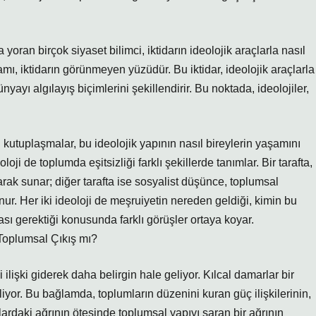
a yoran birçok siyaset bilimci, iktidarın ideolojik araçlarla nasıl
ı, iktidarın görünmeyen yüzüdür. Bu iktidar, ideolojik araçlarla
ayı algılayış biçimlerini şekillendirir. Bu noktada, ideolojiler,
kutuplaşmalar, bu ideolojik yapının nasıl bireylerin yaşamını
oji de toplumda eşitsizliği farklı şekillerde tanımlar. Bir tarafta,
olarak sunar; diğer tarafta ise sosyalist düşünce, toplumsal
unur. Her iki ideoloji de meşruiyetin nereden geldiği, kimin bu
sı gerektiği konusunda farklı görüşler ortaya koyar.
Toplumsal Çıkış mı?
 ilişki giderek daha belirgin hale geliyor. Kılcal damarlar bir
liyor. Bu bağlamda, toplumların düzenini kuran güç ilişkilerinin,
ardaki ağrının ötesinde toplumsal yapıyı saran bir ağrının