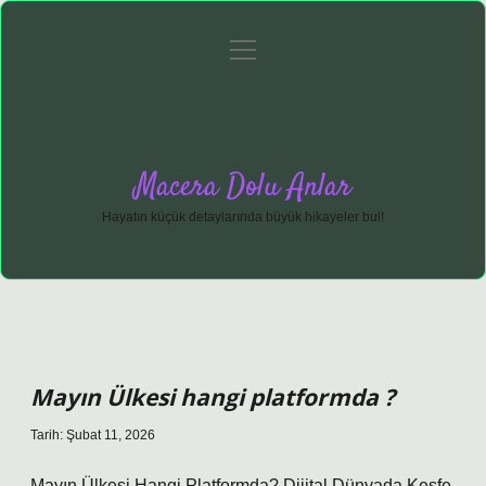
menüyü
Anasayfa
Gizlilik Politikası
Yasal Uyarı
aç
Hakkımızda
Macera Dolu Anlar
Hayatın küçük detaylarında büyük hikayeler bul!
Mayın Ülkesi hangi platformda ?
Tarih: Şubat 11, 2026
Mayın Ülkesi Hangi Platformda? Dijital Dünyada Keşfe