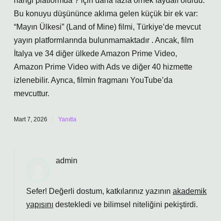
hangi platformda ? için daha fazla örnek faydalı olurdu.
Bu konuyu düşününce aklıma gelen küçük bir ek var:
“Mayın Ülkesi” (Land of Mine) filmi, Türkiye’de mevcut
yayın platformlarında bulunmamaktadır . Ancak, film
İtalya ve 34 diğer ülkede Amazon Prime Video,
Amazon Prime Video with Ads ve diğer 40 hizmette
izlenebilir. Ayrıca, filmin fragmanı YouTube’da
mevcuttur.
Mart 7, 2026
Yanıtla
admin
Sefer! Değerli dostum, katkılarınız yazının
akademik
yapısını
destekledi ve
bilimsel niteliğini
pekiştirdi.