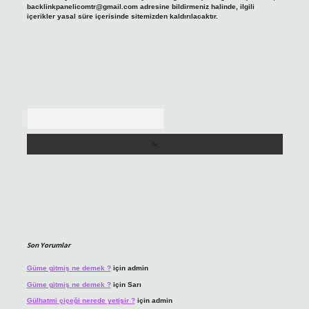
backlinkpanelicomtr@gmail.com
adresine bildirmeniz halinde, ilgili
içerikler yasal süre içerisinde sitemizden kaldırılacaktır.
Arama
Son Yorumlar
Güme gitmiş ne demek ?
için
admin
Güme gitmiş ne demek ?
için
Sarı
Gülhatmi çiçeği nerede yetişir ?
için
admin