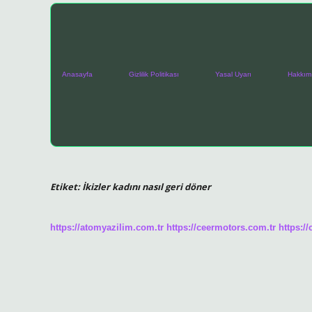
Anasayfa
Gizlilik Politikası
Yasal Uyarı
Hakkım
Etiket:
İkizler kadını nasıl geri döner
https://atomyazilim.com.tr
https://ceermotors.com.tr
https:/