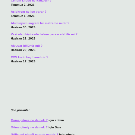
Çeliğin kilosu ne kadardır ?
Temmuz 2, 2026
Asit krem ne işe yarar ?
Temmuz 1, 2026
Alüminyum sağlam bir malzeme midir ?
Haziran 30, 2026
Vasi olan kişi evde bakım parası alabilir mi ?
Haziran 23, 2026
Alyuvar bölünür mü ?
Haziran 20, 2026
CVV kodu kaç hanelidir ?
Haziran 17, 2026
Son yorumlar
Güme gitmiş ne demek ?
için
admin
Güme gitmiş ne demek ?
için
Sarı
Gülhatmi çiçeği nerede yetişir ?
için
admin