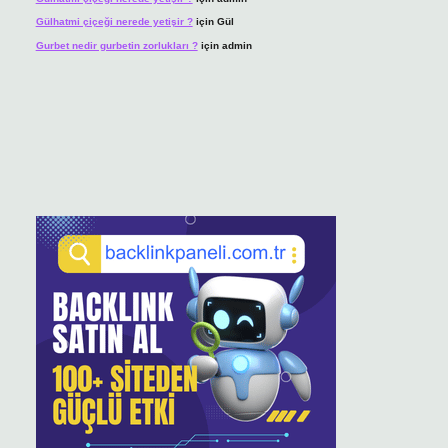
Gülhatmi çiçeği nerede yetişir ?
için
Gül
Gurbet nedir gurbetin zorlukları ?
için
admin