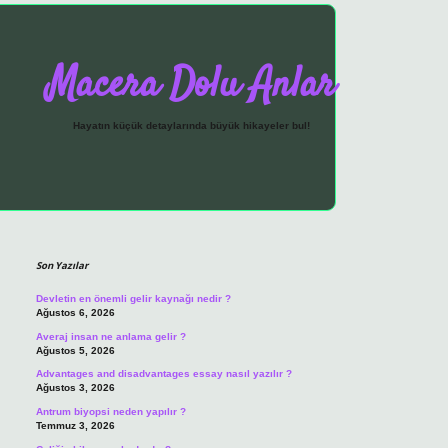
Macera Dolu Anlar
Hayatın küçük detaylarında büyük hikayeler bul!
Sidebar
vdcasino giriş
Son Yazılar
Devletin en önemli gelir kaynağı nedir ?
Ağustos 6, 2026
Averaj insan ne anlama gelir ?
Ağustos 5, 2026
Advantages and disadvantages essay nasıl yazılır ?
Ağustos 3, 2026
Antrum biyopsi neden yapılır ?
Temmuz 3, 2026