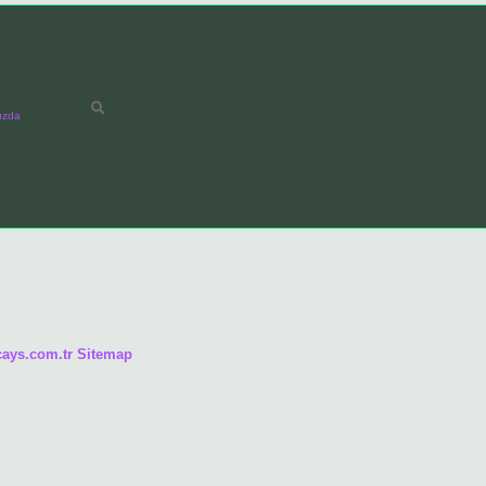
ızda
/cays.com.tr
Sitemap