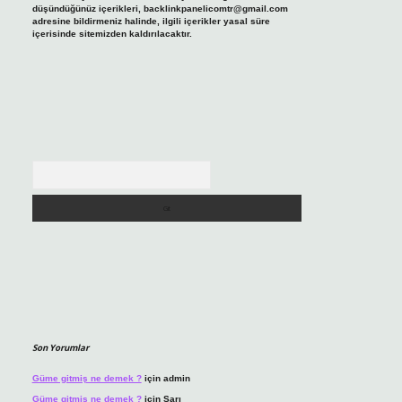
düşündüğünüz içerikleri,
backlinkpanelicomtr@gmail.com
adresine bildirmeniz halinde, ilgili içerikler yasal süre
içerisinde sitemizden kaldırılacaktır.
Arama
Son Yorumlar
Güme gitmiş ne demek ?
için
admin
Güme gitmiş ne demek ?
için
Sarı