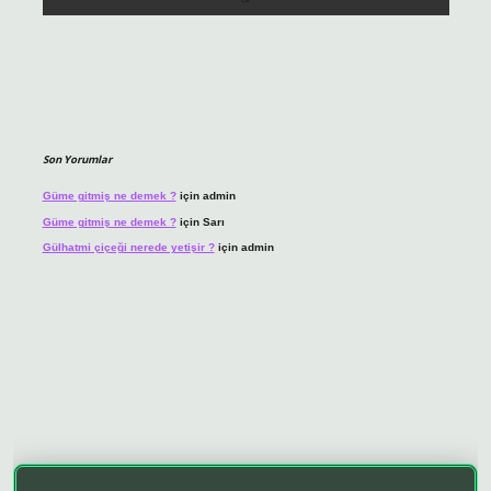
Son Yorumlar
Güme gitmiş ne demek ?
için
admin
Güme gitmiş ne demek ?
için
Sarı
Gülhatmi çiçeği nerede yetişir ?
için
admin
o giriş