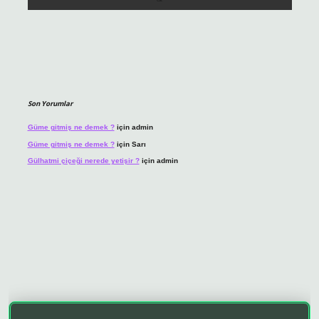
Son Yorumlar
Güme gitmiş ne demek ?
için
admin
Güme gitmiş ne demek ?
için
Sarı
Gülhatmi çiçeği nerede yetişir ?
için
admin
o giriş