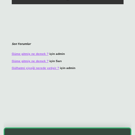
Son Yorumlar
Güme gitmiş ne demek ?
için
admin
Güme gitmiş ne demek ?
için
Sarı
Gülhatmi çiçeği nerede yetişir ?
için
admin
o giriş