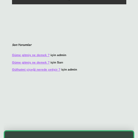
Son Yorumlar
Güme gitmiş ne demek ?
için
admin
Güme gitmiş ne demek ?
için
Sarı
Gülhatmi çiçeği nerede yetişir ?
için
admin
o giriş