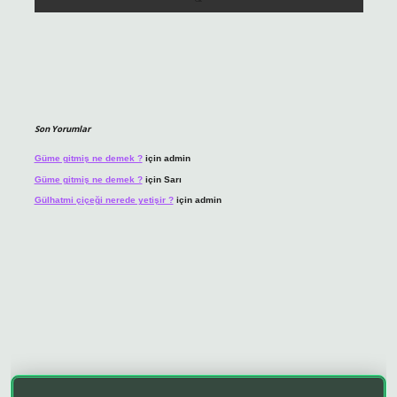
Son Yorumlar
Güme gitmiş ne demek ?
için
admin
Güme gitmiş ne demek ?
için
Sarı
Gülhatmi çiçeği nerede yetişir ?
için
admin
ino giriş