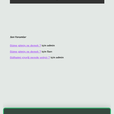
Son Yorumlar
Güme gitmiş ne demek ?
için
admin
Güme gitmiş ne demek ?
için
Sarı
Gülhatmi çiçeği nerede yetişir ?
için
admin
ino giriş