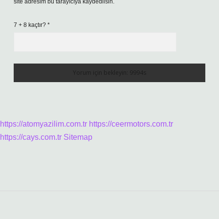
site adresim bu tarayıcıya kaydedilsin.
7 + 8 kaçtır?
*
https://atomyazilim.com.tr
https://ceermotors.com.tr
https://cays.com.tr
Sitemap