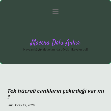
menüyü
Anasayfa
Gizlilik Politikası
Yasal Uyarı
aç
Hakkımızda
Macera Dolu Anlar
Hayatın küçük detaylarında büyük hikayeler bul!
Tek hücreli canlıların çekirdeği var mı
?
Tarih: Ocak 19, 2026