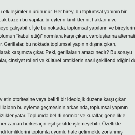
klı etkileşimlerin ürünüdür. Her birey, bu toplumsal yapının bir
k bazen bu yapılar, bireylerin kimliklerini, haklarını ve
eye çalışabilir. İşte bu noktada, toplumsal yapıların ve bireylerin
plumun “kabul ettiği” normlara karşı çıkan, varoluşlarına alternati
. Gerillalar, bu noktada toplumsal yapının dışına çıkan,
arak karşımıza çıkar. Peki, gerillaların amacı nedir? Bu soruyu
r, cinsiyet rolleri ve kültürel pratiklerin nasıl şekillendirdiğini d
letin otoritesine veya belirli bir ideolojik düzene karşı çıkan
rillaların bu eyleme geçmesinin arkasında, toplumsal yapının
izlikler yatar. Toplumda belirli normlar ve kurallar, genellikle
 her zaman herkes için eşit şekilde işlemeyebilir. Özellikle
endi kimliklerini toplumla uyumlu hale getirmekte zorlanmış