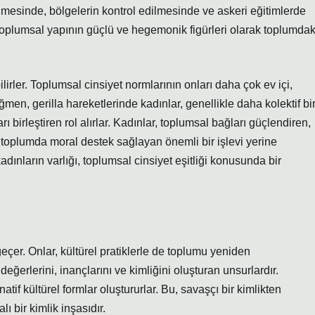
ilmesinde, bölgelerin kontrol edilmesinde ve askeri eğitimlerde
eri, toplumsal yapının güçlü ve hegemonik figürleri olarak toplumdak
bilirler. Toplumsal cinsiyet normlarının onları daha çok ev içi,
en, gerilla hareketlerinde kadınlar, genellikle daha kolektif bi
ı birleştiren rol alırlar. Kadınlar, toplumsal bağları güçlendiren,
 toplumda moral destek sağlayan önemli bir işlevi yerine
kadınların varlığı, toplumsal cinsiyet eşitliği konusunda bir
geçer. Onlar, kültürel pratiklerle de toplumu yeniden
değerlerini, inançlarını ve kimliğini oluşturan unsurlardır.
natif kültürel formlar oluştururlar. Bu, savaşçı bir kimlikten
 bir kimlik inşasıdır.