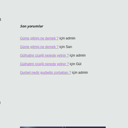
n
Son yorumlar
Güme gitmiş ne demek ?
için
admin
Güme gitmiş ne demek ?
için
Sarı
Gülhatmi çiçeği nerede yetişir ?
için
admin
Gülhatmi çiçeği nerede yetişir ?
için
Gül
Gurbet nedir gurbetin zorlukları ?
için
admin
ı