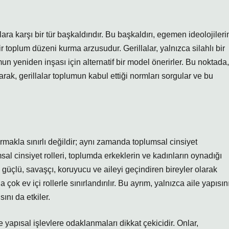
ra karşı bir tür başkaldırıdır. Bu başkaldırı, egemen ideolojileri
 toplum düzeni kurma arzusudur. Gerillalar, yalnızca silahlı bir
eniden inşası için alternatif bir model önerirler. Bu noktada,
rak, gerillalar toplumun kabul ettiği normları sorgular ve bu
urmakla sınırlı değildir; aynı zamanda toplumsal cinsiyet
sal cinsiyet rolleri, toplumda erkeklerin ve kadınların oynadığı
le güçlü, savaşçı, koruyucu ve aileyi geçindiren bireyler olarak
ok ev içi rollerle sınırlandırılır. Bu ayrım, yalnızca aile yapısın
nı da etkiler.
ve yapısal işlevlere odaklanmaları dikkat çekicidir. Onlar,