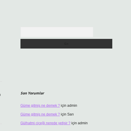
Arama
Son Yorumlar
ı
Güme gitmiş ne demek ?
için
admin
Güme gitmiş ne demek ?
için
Sarı
Gülhatmi çiçeği nerede yetişir ?
için
admin