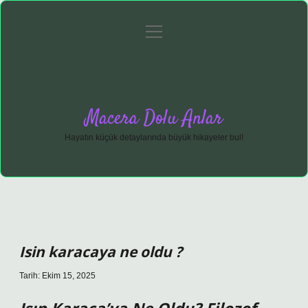
menüyü
Anasayfa
Gizlilik Politikası
Yasal Uyarı
aç
Hakkımızda
Macera Dolu Anlar
Hayatın küçük detaylarında büyük hikayeler bul!
Isin karacaya ne oldu ?
Tarih: Ekim 15, 2025