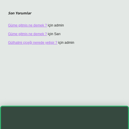
Son Yorumlar
Güme gitmiş ne demek ?
için
admin
Güme gitmiş ne demek ?
için
Sarı
Gülhatmi çiçeği nerede yetişir ?
için
admin
asino giriş