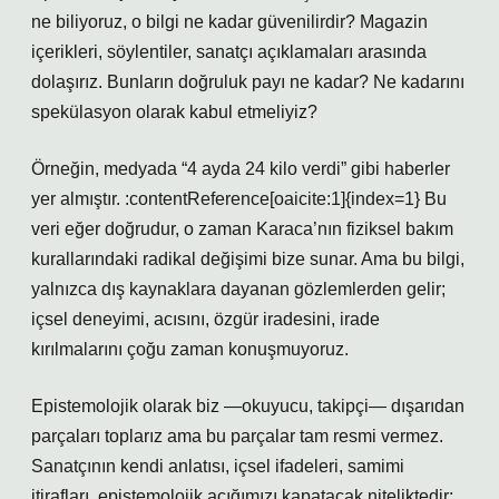
ne biliyoruz, o bilgi ne kadar güvenilirdir? Magazin
içerikleri, söylentiler, sanatçı açıklamaları arasında
dolaşırız. Bunların doğruluk payı ne kadar? Ne kadarını
spekülasyon olarak kabul etmeliyiz?
Örneğin, medyada “4 ayda 24 kilo verdi” gibi haberler
yer almıştır. :contentReference[oaicite:1]{index=1} Bu
veri eğer doğrudur, o zaman Karaca’nın fiziksel bakım
kurallarındaki radikal değişimi bize sunar. Ama bu bilgi,
yalnızca dış kaynaklara dayanan gözlemlerden gelir;
içsel deneyimi, acısını, özgür iradesini, irade
kırılmalarını çoğu zaman konuşmuyoruz.
Epistemolojik olarak biz —okuyucu, takipçi— dışarıdan
parçaları toplarız ama bu parçalar tam resmi vermez.
Sanatçının kendi anlatısı, içsel ifadeleri, samimi
itirafları, epistemolojik açığımızı kapatacak niteliktedir;