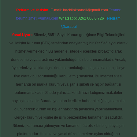
Reklam ve İletişim:
E-mail:
backlinkpaneli@gmail.com
Teams:
forumhizmeti@gmail.com
Whatsapp: 0262 606 0 726
Telegram:
@karabul
Yasal Uyarı:
Sitemiz, 5651 Sayılı Kanun gereğince Bilgi Teknolojileri
ve İletişim Kurumu (BTK) tarafından onaylanmış bir Yer Sağlayıcı olarak
hizmet vermektedir. Bu nedenle, sitedeki içerikleri proaktif olarak
denetleme veya araştırma yükümlülüğümüz bulunmamaktadır. Ancak,
üyelerimiz yazdıkları içeriklerin sorumluluğunu taşımakta olup, siteye
üye olarak bu sorumluluğu kabul etmiş sayılırlar. Bu internet sitesi,
herhangi bir marka, kurum veya şahıs şirketi ile hiçbir bağlantısı
bulunmamaktadır. Sitede yalnızca kendi hazırladığımız makaleler
paylaşılmaktadır. Burada yer alan içerikler haber niteliği taşımamakta
olup, gerçek kurum ve kişiler hakkında paylaşım yapılmamaktadır.
Gerçek kurum ve kişiler ile isim benzerlikleri tamamen tesadüfidir.
Sitemiz, kar amacı gütmeyen ve tamamen ücretsiz bir bilgi paylaşım
platformudur. Hukuka ve yasal düzenlemelere aykırı olduğunu